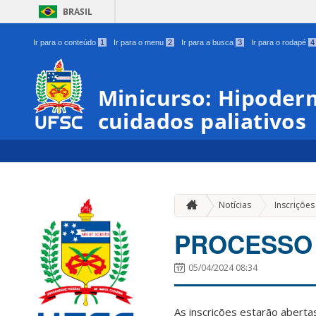
BRASIL
Ir para o conteúdo
1
Ir para o menu
2
Ir para a busca
3
Ir para o rodapé
4
Minicurso: Hipoder
cuidados paliativos
Notícias
Inscrições
PROCESSO 
05/04/2024 08:34
As inscrições estarão aberta