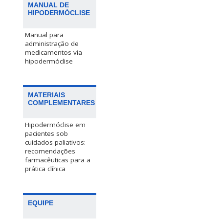
MANUAL DE
HIPODERMÓCLISE
Manual para
administração de
medicamentos via
hipodermóclise
MATERIAIS
COMPLEMENTARES
Hipodermóclise em
pacientes sob
cuidados paliativos:
recomendações
farmacêuticas para a
prática clínica
EQUIPE