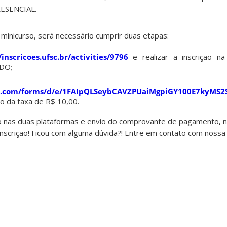
RESENCIAL.
o minicurso, será necessário cumprir duas etapas:
/inscricoes.ufsc.br/activities/9796
e realizar a inscrição na
ADO;
essar
gle.com/forms/d/e/1FAIpQLSeybCAVZPUaiMgpiGY100E7kyMS
o da taxa de R$ 10,00.
ção nas duas plataformas e envio do comprovante de pagamento, 
nscrição! Ficou com alguma dúvida?! Entre em contato com nossa