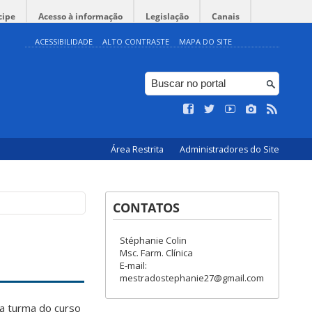
cipe
Acesso à informação
Legislação
Canais
ACESSIBILIDADE
ALTO CONTRASTE
MAPA DO SITE
Área Restrita
Administradores do Site
CONTATOS
Stéphanie Colin
Msc. Farm. Clínica
E-mail:
mestradostephanie27@gmail.com
ra turma do curso