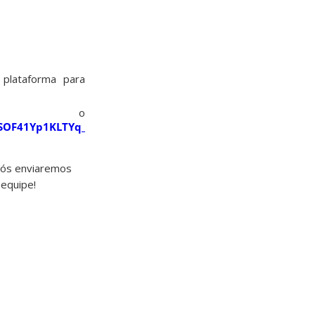
 plataforma para
 o
2SOF41Yp1KLTYq_v1jmkfg/viewform
realizar
nós enviaremos
 equipe!